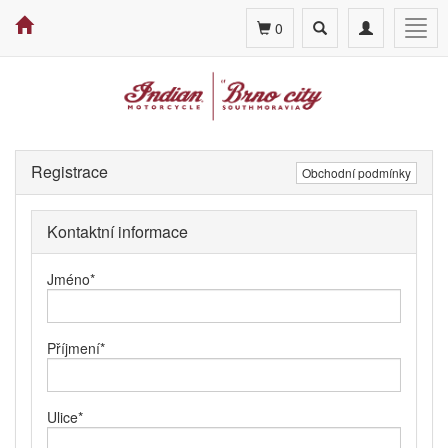
Toggle
Toggle
Togg
0
search
navigation
navig
Registrace
Obchodní podmínky
Kontaktní informace
Jméno
*
Příjmení
*
Ulice
*