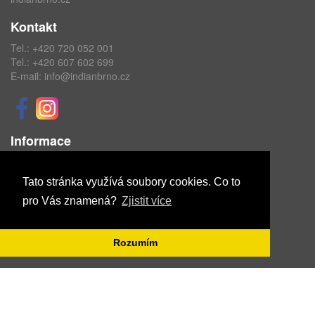
Kontakt
Tel.:
+420 720 052 001
Tel.:
+420 607 602 699
E-mail:
info@indianbrno.cz
Informace
Obchodní podmínky
Ochrana osobních údajů
Tato stránka využívá soubory cookies. Co to
pro Vás znamená?
Zjistit více
Copyright © ABRA Software a.s. 2020
Rozumím