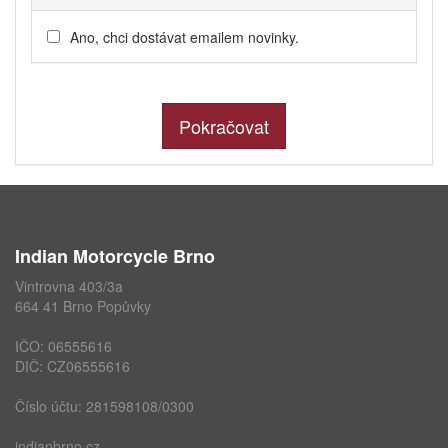
Ano, chci dostávat emailem novinky.
Pokračovat
Indian Motorcycle Brno
Vintrovna 403/3a
664 41 Brno Popůvky
IČO: 06555616
DIČ: CZ06555616
Číslo účtu: 281598108/0300
indianbrno.cz