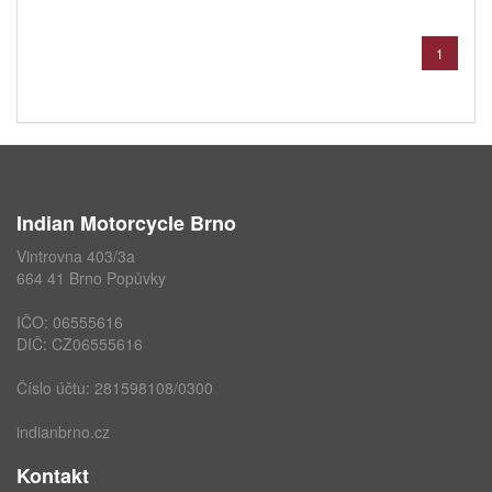
1
Indian Motorcycle Brno
Vintrovna 403/3a
664 41 Brno Popůvky
IČO: 06555616
DIČ: CZ06555616
Číslo účtu: 281598108/0300
indianbrno.cz
Kontakt