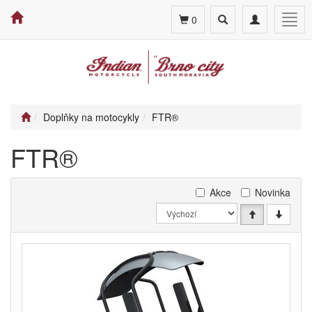
Toggle
Toggle
Togg
0
search
navigation
navig
Doplňky na motocykly
FTR®
FTR®
Akce
Novinka