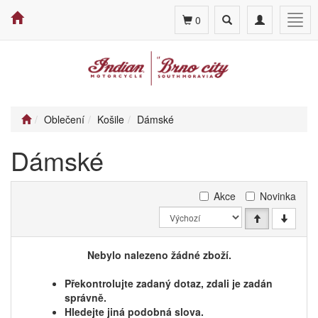
Toggle
Toggle
Togg
0
search
navigation
navig
Oblečení
Košile
Dámské
Dámské
Akce
Novinka
Nebylo nalezeno žádné zboží.
Překontrolujte zadaný dotaz, zdali je zadán
správně.
Hledejte jiná podobná slova.