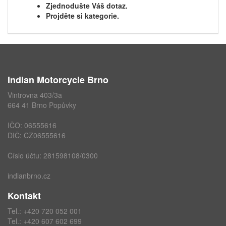
Zjednodušte Váš dotaz.
Projděte si kategorie.
Indian Motorcycle Brno
Vintrovna 403/3a
664 41 Brno Popůvky
IČO: 06555616
DIČ: CZ06555616
Číslo účtu: 281598108/0300
indianbrno.cz
Kontakt
Tel.:
+420 720 052 001
Tel.:
+420 607 602 699