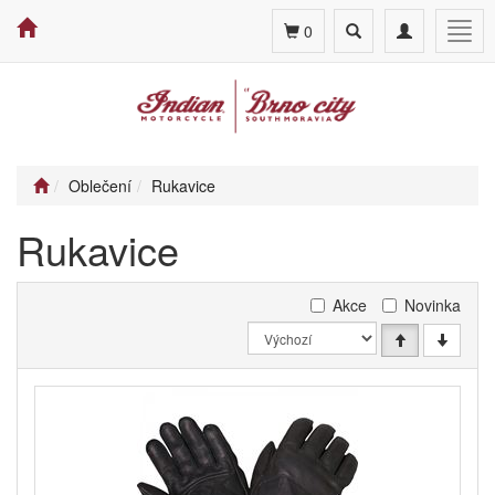
Toggle
Toggle
Togg
0
search
navigation
navig
Oblečení
Rukavice
Rukavice
Akce
Novinka