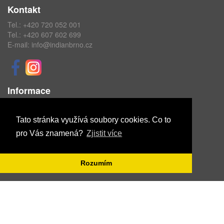
Kontakt
Tel.:
+420 720 052 001
Tel.:
+420 607 602 699
E-mail:
info@indianbrno.cz
Informace
Obchodní podmínky
Ochrana osobních údajů
Tato stránka využívá soubory cookies. Co to
pro Vás znamená?
Zjistit více
Copyright © ABRA Software a.s. 2020
Rozumím