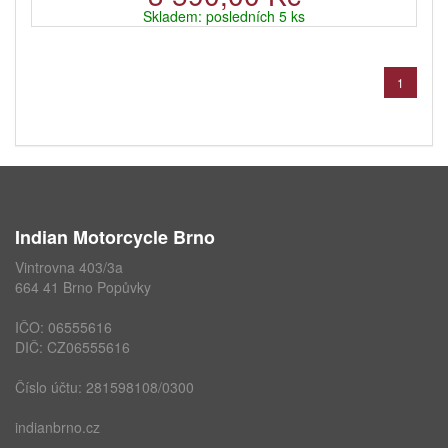
Skladem: posledních 5 ks
1
Indian Motorcycle Brno
Vintrovna 403/3a
664 41 Brno Popůvky
IČO: 06555616
DIČ: CZ06555616
Číslo účtu: 281598108/0300
indianbrno.cz