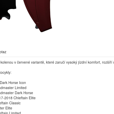
otaz
 kolenou v červené variantě, které zaručí vysoký jízdní komfort, rozšíří
ocykly:
 Dark Horse Icon
dmaster Limited
dmaster Dark Horse
7-2018 Chieftain Elite
ftain Classic
r Elite
ftain Limited