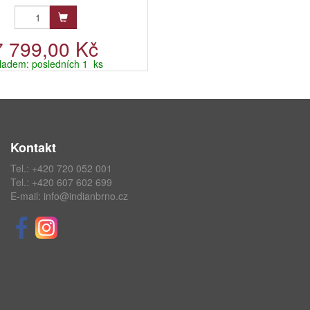
7 799,00 Kč
ladem: posledních 1 ks
Kontakt
Tel.:
+420 720 052 001
Tel.:
+420 607 602 699
E-mail:
info@indianbrno.cz