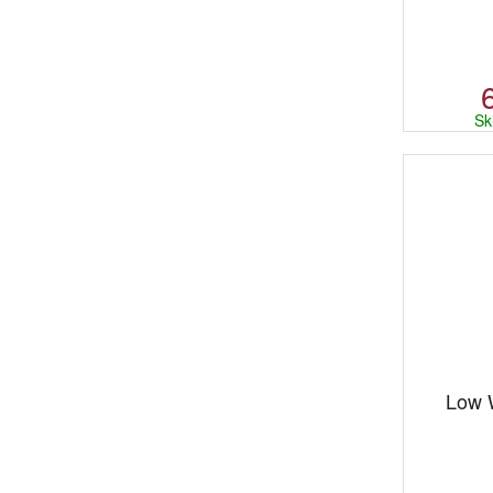
Sk
Low W