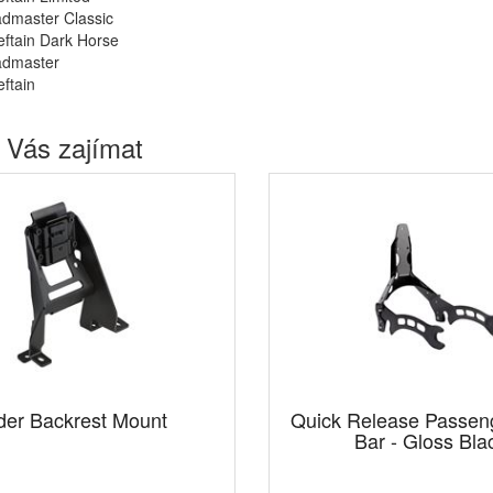
dmaster Classic
ftain Dark Horse
admaster
ftain
 Vás zajímat
der Backrest Mount
Quick Release Passen
Bar - Gloss Bla