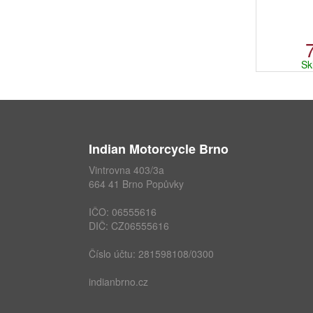
Sk
Indian Motorcycle Brno
Vintrovna 403/3a
664 41 Brno Popůvky
IČO: 06555616
DIČ: CZ06555616
Číslo účtu: 281598108/0300
indianbrno.cz