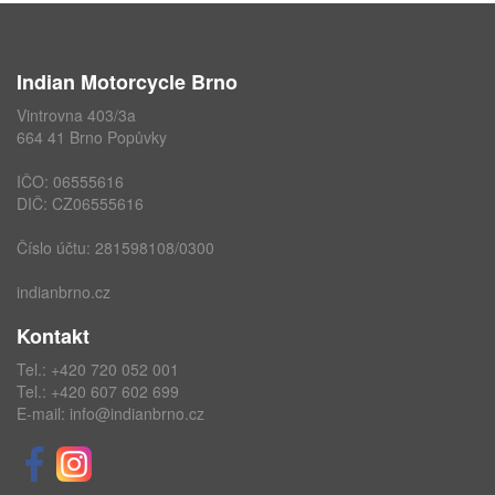
Indian Motorcycle Brno
Vintrovna 403/3a
664 41 Brno Popůvky
IČO: 06555616
DIČ: CZ06555616
Číslo účtu: 281598108/0300
indianbrno.cz
Kontakt
Tel.:
+420 720 052 001
Tel.:
+420 607 602 699
E-mail:
info@indianbrno.cz