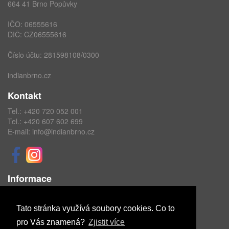
664 41 Brno Popůvky
IČO: 06555616
DIČ: CZ06555616
Číslo účtu: 281598108/0300
indianbrno.cz
Kontakt
Tel.:
+420 720 052 001
Tel.:
+420 607 602 699
E-mail:
info@indianbrno.cz
Informace
Obchodní podmínky
Ochrana osobních údajů
Tato stránka využívá soubory cookies. Co to
pro Vás znamená?
Zjistit více