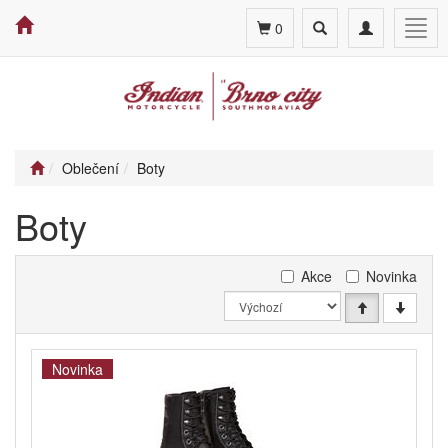
Toggle
Toggle
Togg
0
search
navigation
navig
Oblečení
Boty
Boty
Akce
Novinka
Novinka