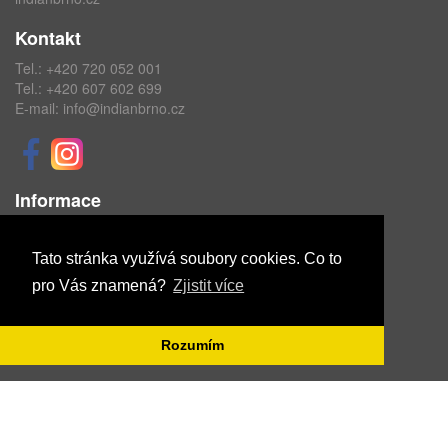
Kontakt
Tel.:
+420 720 052 001
Tel.:
+420 607 602 699
E-mail:
info@indianbrno.cz
Informace
Obchodní podmínky
Ochrana osobních údajů
Tato stránka využívá soubory cookies. Co to
pro Vás znamená?
Zjistit více
Copyright © ABRA Software a.s. 2020
Rozumím