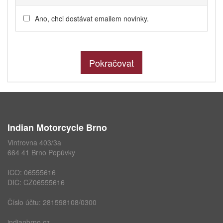
Ano, chci dostávat emailem novinky.
Pokračovat
Indian Motorcycle Brno
Vintrovna 403/3a
664 41 Brno Popůvky
IČO: 06555616
DIČ: CZ06555616
Číslo účtu: 281598108/0300
indianbrno.cz