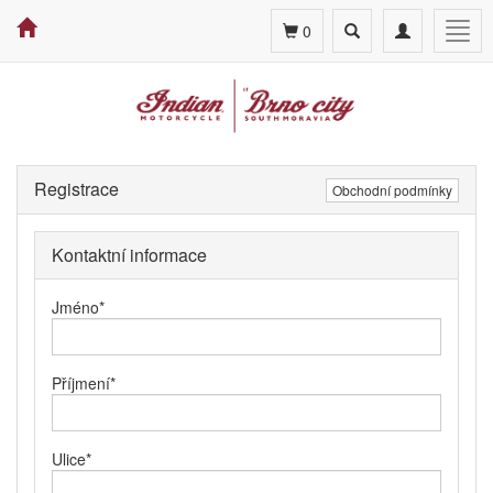
Toggle
Toggle
Togg
0
search
navigation
navig
Registrace
Obchodní podmínky
Kontaktní informace
Jméno
*
Příjmení
*
Ulice
*