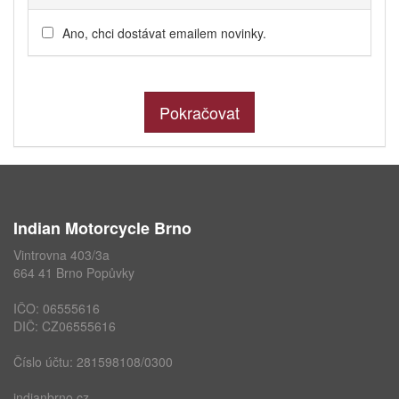
Ano, chci dostávat emailem novinky.
Pokračovat
Indian Motorcycle Brno
Vintrovna 403/3a
664 41 Brno Popůvky
IČO: 06555616
DIČ: CZ06555616
Číslo účtu: 281598108/0300
indianbrno.cz