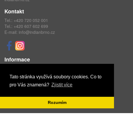
Kontakt
Tel.:
+420 720 052 001
Tel.:
+420 607 602 699
E-mail:
info@indianbrno.cz
Informace
Obchodní podmínky
Ochrana osobních údajů
Tato stránka využívá soubory cookies. Co to
pro Vás znamená?
Zjistit více
Copyright © ABRA Software a.s. 2020
Rozumím