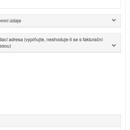
emní údaje
ací adresa (vyplňujte, neshoduje-li se s fakturační
esou)