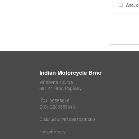
Ano, c
Indian Motorcycle Brno
Vintrovna 403/3a
664 41 Brno Popůvky
IČO: 06555616
DIČ: CZ06555616
Číslo účtu: 281598108/0300
indianbrno.cz