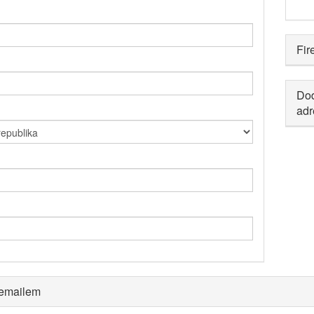
Fir
Dod
adr
 emailem