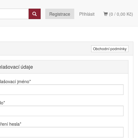
Registrace
Přihlásit
(0 / 0,00 Kč)
Obchodní podmínky
hlašovací údaje
hlašovací jméno
*
lo
*
ření hesla
*