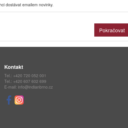
hci dostávat emailem novinky.
Pokračovat
Kontakt
Tel.:
+420 720 052 001
Tel.:
+420 607 602 699
E-mail:
info@indianbrno.cz