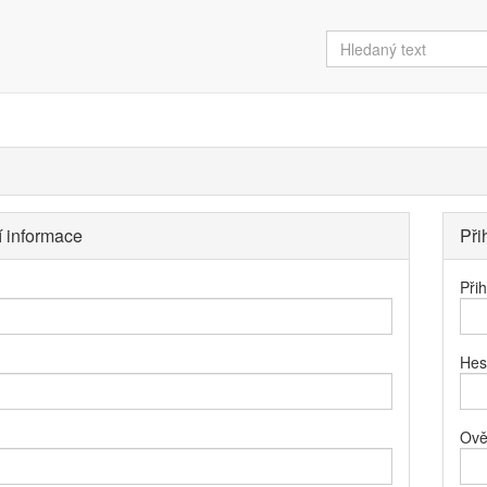
í informace
Při
Při
Hes
Ově